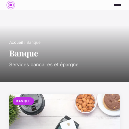
Accueil
› Banque
Banque
Services bancaires et épargne
BANQUE