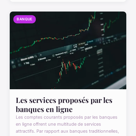
BANQUE
Les services proposés par les
banques en ligne
Les comptes courants proposés par les banques
en ligne offrent une multitude de services
attractifs. Par rapport aux banques traditionnelles,