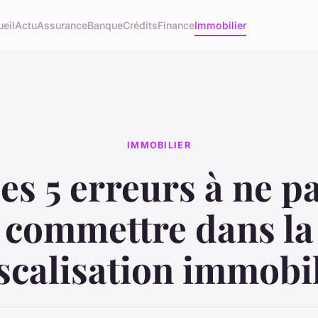
eil
Actu
Assurance
Banque
Crédits
Finance
Immobilier
IMMOBILIER
es 5 erreurs à ne p
commettre dans la
scalisation immobi