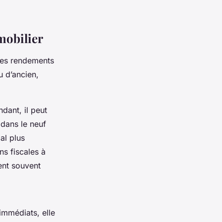
mobilier
des rendements
u d’ancien,
dant, il peut
dans le neuf
ial plus
ns fiscales à
ent souvent
 immédiats, elle