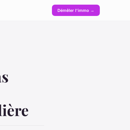
Démêler l'immo →
as
lière