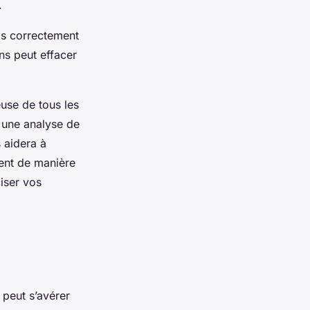
.
as correctement
ns peut effacer
euse de tous les
r une analyse de
s aidera à
ment de manière
miser vos
peut s’avérer