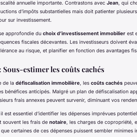
fiscalité annuelle importante. Contrastons avec
Jean
, qui cho
uctions d’impôts substantielles mais doit patienter plusieur
tour sur investissement.
yse approfondie du
choix d’investissement immobilier
est e
quences fiscales décevantes. Les investisseurs doivent éva
tolérance au risque, et planifier en fonction des avantages fi
: Sous-estimer les coûts cachés
e de la
défiscalisation immobilière
, les
coûts cachés
peuve
s bénéfices anticipés. Malgré un plan de défiscalisation 
sieurs frais annexes peuvent survenir, diminuant vos rendem
 il est essentiel d’identifier les dépenses imprévues potentie
nt souvent les frais de
notaire
, les charges de copropriété, e
en que certaines de ces dépenses puissent sembler minimes i