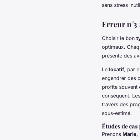
sans stress inuti
Erreur n°3 
Choisir le bon
t
optimaux. Chaque
présente des ava
Le
locatif
, par 
engendrer des c
profite souvent d
conséquent. Les 
travers des pro
sous-estimé.
Études de cas 
Prenons
Marie
,