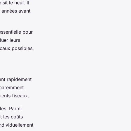
isit le neuf. Il
s années avant
ssentielle pour
luer leurs
scaux possibles.
nt rapidement
apparemment
ents fiscaux.
lles. Parmi
t les coûts
ndividuellement,