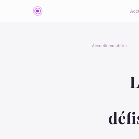
Accu
Accueil
›
Immobilier
L
défi