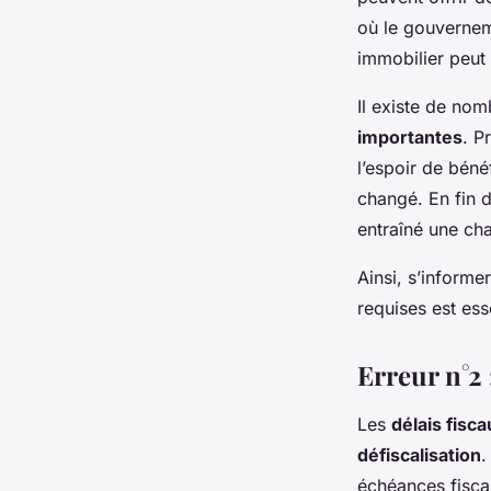
où le gouverne
immobilier peut 
Il existe de no
importantes
. P
l’espoir de béné
changé. En fin d
entraîné une cha
Ainsi, s’informe
requises est ess
Erreur n°2 
Les
délais fisca
défiscalisation
.
échéances fiscal