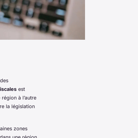
 des
iscales
est
 région à l’autre
 la législation
taines zones
r dans une région